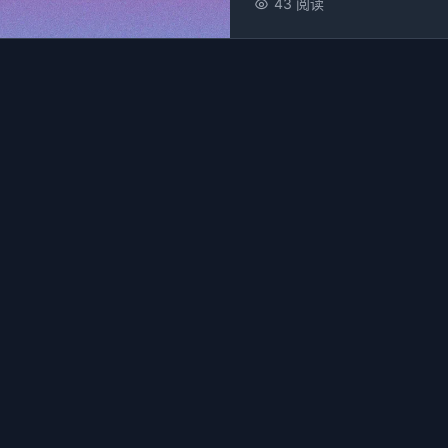
43 阅读