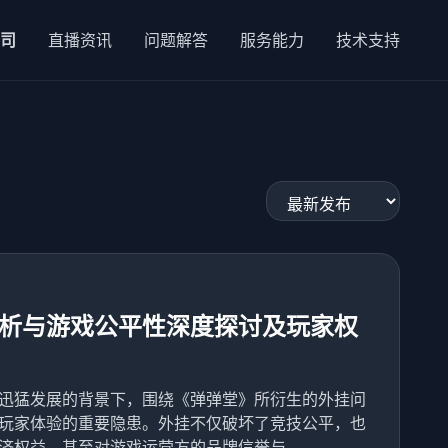
公司
直播资讯
问题解答
服务能力
技术支持
析与游戏公平性深度探讨及玩家权
迅猛发展的背景下，围绕《弹弹堂》所衍生的外挂问
玩家体验的重要隐患。外挂不仅破坏了竞技公平，也
权益，甚至对游戏运营方的品牌信誉与...