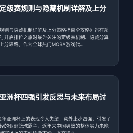
定级赛规则与隐藏机制详解及上分
规则与隐藏机制详解及上分策略指南全攻略》旨在系
号开启排位之旅时最为关注的定级赛机制、隐藏分算
分思路。作为全球热门MOBA游戏代...
亚洲杯四强引发反思与未来布局讨
22年亚洲杯上的表现令人失望，意外止步四强，引发了
经的亚洲篮球霸主，近年来中国男篮的整体实力未能