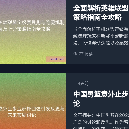
全面解析英雄联盟
策略指南全攻略
《全面解析英雄联盟定级赛
统梳理玩家在新赛季或新账
法、段位浮动逻辑以及高效上
27 阅读
4天前
中国男篮意外止步
论
文章摘要：中国男篮在20
广泛的讨论和反思。作为曾