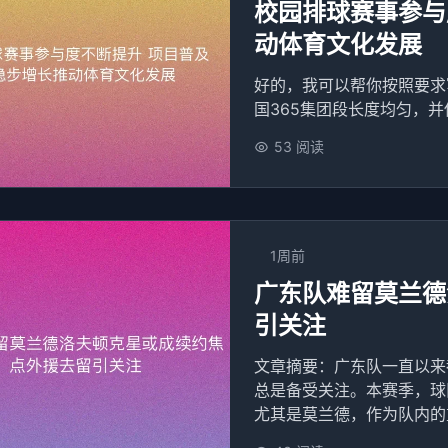
校园排球赛事参与
动体育文化发展
好的，我可以帮你按照要求
国365集团段长度均匀，并使
53 阅读
1周前
广东队难留莫兰德
引关注
文章摘要：广东队一直以来
总是备受关注。本赛季，球
尤其是莫兰德，作为队内的重