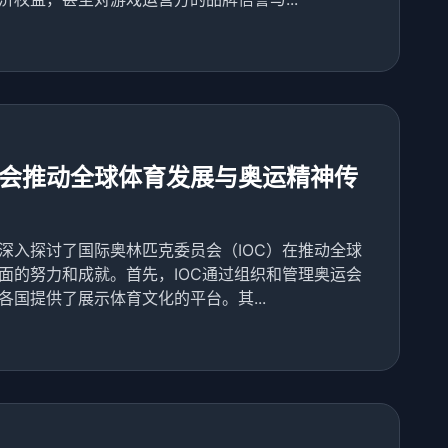
会推动全球体育发展与奥运精神传
深入探讨了国际奥林匹克委员会（IOC）在推动全球
面的努力和成就。首先，IOC通过组织和管理奥运会
国提供了展示体育文化的平台。其...