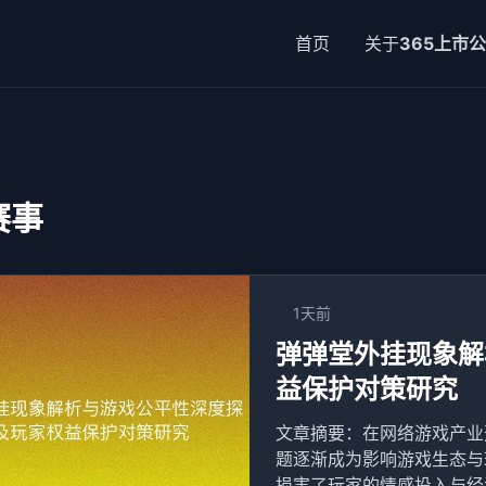
首页
关于
365上市
赛事
1天前
弹弹堂外挂现象解
益保护对策研究
文章摘要：在网络游戏产业
题逐渐成为影响游戏生态与
损害了玩家的情感投入与经济