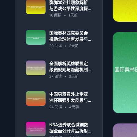
弹弹堂外挂现象解析
与游戏公平性深度探
讨及玩家权益保护对
16 阅读
•
1天前
策研究
国际奥林匹克委员会
推动全球体育发展与
奥运精神传播
20 阅读
•
2天前
全面解析英雄联盟定
级赛规则与隐藏机制
详解及上分策略指南
27 阅读
•
3天前
全攻略
中国男篮意外止步亚
洲杯四强引发反思与
未来布局讨论
24 阅读
•
4天前
NBA选秀联合试训数
据全面公开背后折射
年轻球员竞争格局新