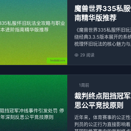
魔兽世界335私
南精华版推荐
《魔兽世界335私服怀旧
绕经典3.3.5版本展开的
梳理怀旧玩法的核心魅力与成
29 阅读
1周前
裁判终点阻挡冠军
思公平竞技原则
近年来，体育赛事的公正性
判员的公正行为直接影响着