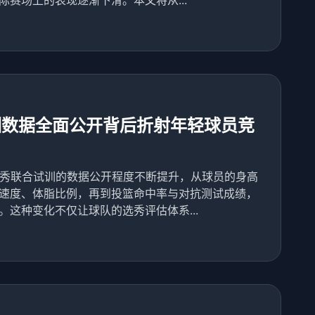
赛场上的表现逐渐下滑。本文将从...
训数据全面公开背后折射年轻球员竞
选秀联合试训的数据公开程度不断提升，从球员的身高
速度、体脂比例，再到投篮命中率与对抗测试成绩，
这种变化不仅让球队的选秀评估体系...