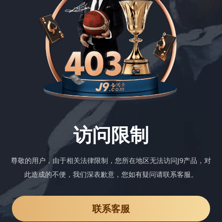
访问限制
尊敬的用户，由于相关法律限制，您所在地区无法访问J9产品，对
此造成的不便，我们深表歉意，您如有疑问请联系客服。
联系客服