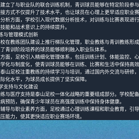
还建立了与职业队的联合训练机制，青训球员能够在特定阶段参
衔接方式不仅提升了技术水平，也让球员在心理上更早适应职业
赛分析方面，学校引入现代数据分析技术，对训练与比赛表现进
键技能和战术意识上的持续提升。
练与管理模式创新
足校在教练团队建设上推行梯队化管理，职业教练与青训教练形
保了青训阶段培养的球员能够顺利融入职业队体系。
理方面，足校引入精细化管理体系，包括训练计划、体能监控、
科学化与制度化，使青训球员能够在训练、比赛和生活中保持高
，泰山足校注重教练的持续学习与培训，通过国内外交流与研修
国际化水平，为球员成长提供了坚实保障。
学支持与文化建设
训练与医疗支持是泰山足校一体化战略的重要组成部分。学校配
伤病预防，确保青少年球员在高强度训练中保持身体健康。
理辅导与职业素养方面，足校通过心理训练课程和职业教育，引
抗压能力，使其更快适应职业赛场环境。