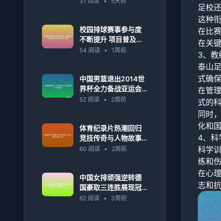
31 阅读
•
5天前
足校
变化
这种
校园排球赛事参与度
在比
不断提升 项目普及率
在关
稳步增长推动体育文
54 阅读
•
1周前
3、教
化发展
泰山
式确
中国男篮退出2014世
界杯全力备战亚运会
在管
冲刺金牌
52 阅读
•
2周前
式的
同时
化和
体育纪录片热潮回归
4、科
竞技传奇与人物故事
引发观众共鸣
科学
60 阅读
•
2周前
练和
在心
中国女排顽强逆转德
志和
国豪取三连胜展现冠
军底蕴再次证明强队
62 阅读
•
3周前
实力