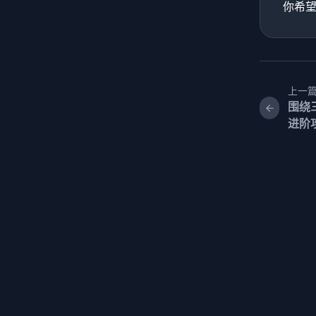
你希
上一
围绕
进阶