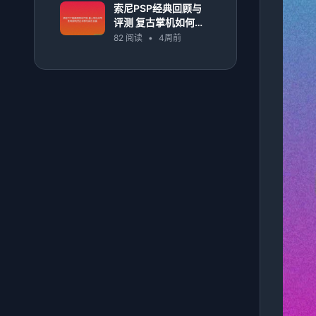
索尼PSP经典回顾与
评测 复古掌机如何影
响游戏历史与移动娱
82 阅读
•
4周前
乐发展