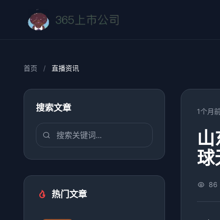
首页
/
直播资讯
搜索文章
1个月
山
球
86
热门文章