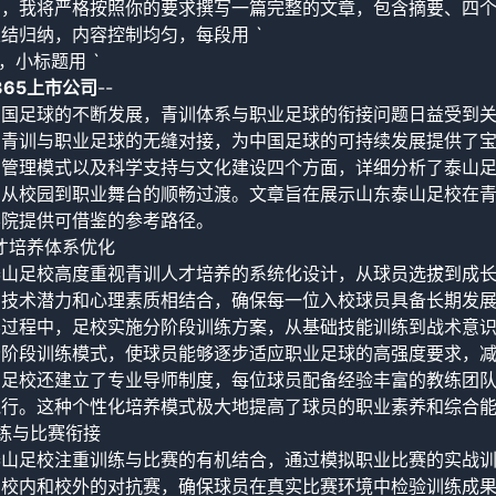
了，我将严格按照你的要求撰写一篇完整的文章，包含摘要、四
结归纳，内容控制均匀，每段用 `
裹，小标题用 `
365上市公司
--
中国足球的不断发展，青训体系与职业足球的衔接问题日益受到
了青训与职业足球的无缝对接，为中国足球的可持续发展提供了
与管理模式以及科学支持与文化建设四个方面，详细分析了泰山
员从校园到职业舞台的顺畅过渡。文章旨在展示山东泰山足校在
学院提供可借鉴的参考路径。
才培养体系优化
泰山足校高度重视青训人才培养的系统化设计，从球员选拔到成
、技术潜力和心理素质相结合，确保每一位入校球员具备长期发
养过程中，足校实施分阶段训练方案，从基础技能训练到战术意
分阶段训练模式，使球员能够逐步适应职业足球的高强度要求，
，足校还建立了专业导师制度，每位球员配备经验丰富的教练团
执行。这种个性化培养模式极大地提高了球员的职业素养和综合
练与比赛衔接
泰山足校注重训练与比赛的有机结合，通过模拟职业比赛的实战
织校内和校外的对抗赛，确保球员在真实比赛环境中检验训练成