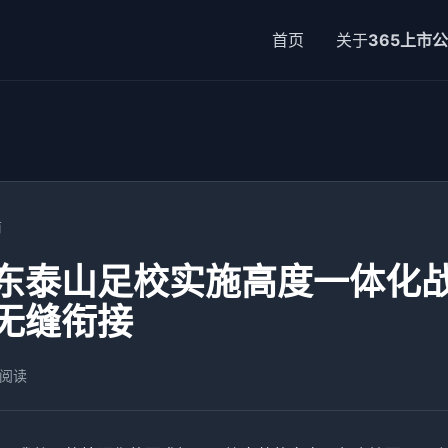
首页
关于
365上市
前
东泰山足校实施高度一体化
无缝衔接
 阅读