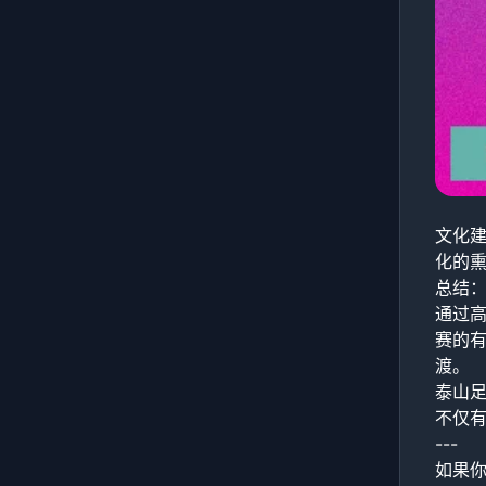
文化
化的
总结
通过
赛的
渡。
泰山
不仅
---
如果你