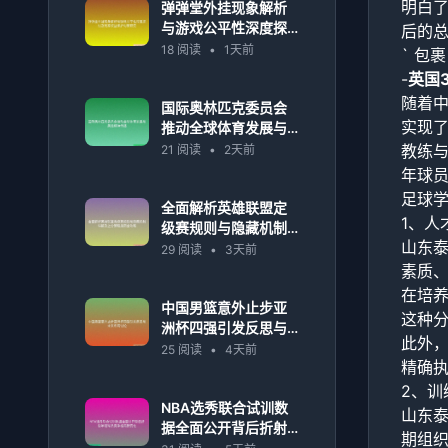
明白
弹弹堂外挂现象解析
与游戏公平性深度探
后的总
讨及玩家权益保护对
18 阅读
•
1天前
` 包
策研究
-
英国
随着
国际奥林匹克委员会
实现
推动全球体育发展与
奥运精神传播
教练
21 阅读
•
2天前
年球
足球
全面解析英雄联盟定
1、人
级赛规则与隐藏机制
山东
详解及上分策略指南
29 阅读
•
3天前
全攻略
素质
在培
中国男篮意外止步亚
这种
洲杯四强引发反思与
此外
未来布局讨论
25 阅读
•
4天前
精确
2、训
NBA选秀联合试训数
山东
据全面公开背后折射
期组
年轻球员竞争格局新