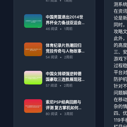
41 阅读
•
1周前
测系
化发展
在资
中国男篮退出2014世
论是
界杯全力备战亚运会
同时，
冲刺金牌
46 阅读
•
1周前
攻略
此外
的高
体育纪录片热潮回归
竞技传奇与人物故事
三、
引发观众共鸣
54 阅读
•
2周前
游戏下
过程
平台
中国女排顽强逆转德
防护
国豪取三连胜展现冠
军底蕴再次证明强队
针对不
57 阅读
•
2周前
实力
问题
在移
索尼PSP经典回顾与
杂的
评测 复古掌机如何影
四、
响游戏历史与移动娱
80 阅读
•
3周前
乐发展
119
栏目