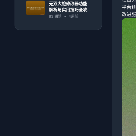
无双大蛇修改器功能
平台
解析与实用技巧全攻
改进
略指南提升游戏体验
83 阅读
•
4周前
深度版