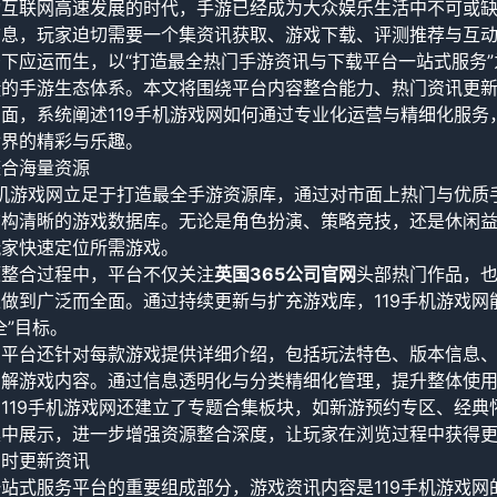
动互联网高速发展的时代，手游已经成为大众娱乐生活中不可或
息，玩家迫切需要一个集资讯获取、游戏下载、评测推荐与互动
下应运而生，以“打造最全热门手游资讯与下载平台一站式服务
捷的手游生态体系。本文将围绕平台内容整合能力、热门资讯更
面，系统阐述119手机游戏网如何通过专业化运营与精细化服
世界的精彩与乐趣。
整合海量资源
手机游戏网立足于打造最全手游资源库，通过对市面上热门与优
结构清晰的游戏数据库。无论是角色扮演、策略竞技，还是休闲
玩家快速定位所需游戏。
源整合过程中，平台不仅关注
英国365公司官网
头部热门作品，
做到广泛而全面。通过持续更新与扩充游戏库，119手机游戏
全”目标。
，平台还针对每款游戏提供详细介绍，包括玩法特色、版本信息
了解游戏内容。通过信息透明化与分类精细化管理，提升整体使
119手机游戏网还建立了专题合集板块，如新游预约专区、经
集中展示，进一步增强资源整合深度，让玩家在浏览过程中获得
实时更新资讯
站式服务平台的重要组成部分，游戏资讯内容是119手机游戏