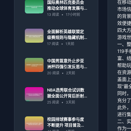
在移
国际奥林匹克委员会
推动全球体育发展与
市场信
奥运精神传播
13 阅读
•
17小时前
的背景
效便
四大方
全面解析英雄联盟定
游戏
级赛规则与隐藏机制
详解及上分策略指南
一、
17 阅读
•
1天前
全攻略
119
富、
中国男篮意外止步亚
帮助
洲杯四强引发反思与
在资
未来布局讨论
20 阅读
•
2天前
盖面上
现“最
NBA选秀联合试训数
同时
据全面公开背后折射
充分
年轻球员竞争格局新
25 阅读
•
3天前
此外，
变化
进行
校园排球赛事参与度
二、
不断提升 项目普及率
作为一
稳步增长推动体育文