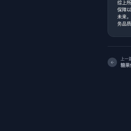
综上所
保障
未来，
务品
上一
糖果