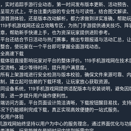
统，实时追踪手游行业动态，第一时间发布版本更新、活动预告
讯呈现方式上，平台注重内容的专业性与可读性，结合图文解读
新游首测体验，还是版本改动解析，都力求做到详实准确，帮助
119手机游戏网还设立攻略专区，为热门手游提供通关技巧、
文章，帮助新手快速上手，也为资深玩家提供进阶参考。
，平台还结合节日活动与热门赛事，推出专题报道与活动汇总，
度整合，使玩家在一个平台即可掌握全面游戏动态。
安全高速下载
载体验直接影响玩家对平台的整体评价。119手机游戏网在技
稳定流畅，减少等待时间，提升用户满意度。
对所有上架游戏进行安全检测与版本校验，确保文件来源可靠、
机制，建立起可信赖的下载环境，让玩家放心获取资源。
同设备系统，119手机游戏网提供适配版本与安装说明，避免
解答，进一步提升用户操作便利性。
动端访问方面，平台页面设计简洁清晰，下载按钮醒目易找，支
情况下仍能顺利完成下载，真正实现高效便捷的一站式服务。
优化用户体验
手机游戏网始终坚持以用户为中心的服务理念，通过界面优化与
分类清晰，玩家能够在最短时间内找到所需内容。