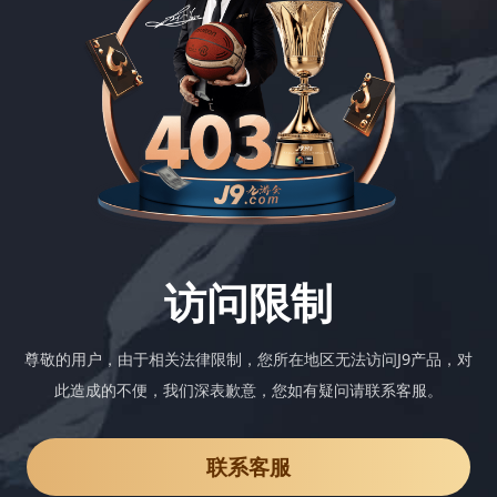
访问限制
尊敬的用户，由于相关法律限制，您所在地区无法访问J9产品，对
此造成的不便，我们深表歉意，您如有疑问请联系客服。
联系客服