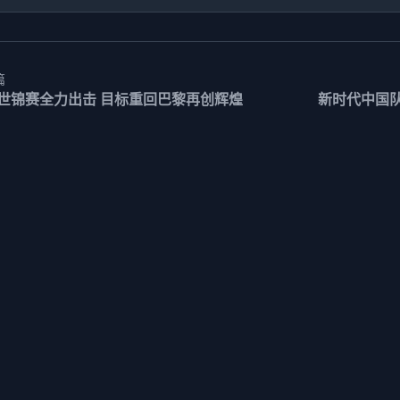
篇
世锦赛全力出击 目标重回巴黎再创辉煌
新时代中国