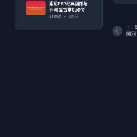
索尼PSP经典回顾与
评测 复古掌机如何影
响游戏历史与移动娱
81 阅读
•
3周前
乐发展
上一
国羽