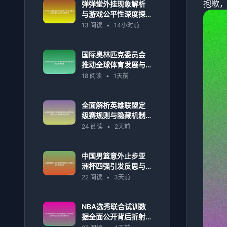
抱歉
弹弹堂外挂现象解析
与游戏公平性深度探
讨及玩家权益保护对
13 阅读
•
14小时前
策研究
国际奥林匹克委员会
推动全球体育发展与
奥运精神传播
18 阅读
•
1天前
全面解析英雄联盟定
级赛规则与隐藏机制
详解及上分策略指南
24 阅读
•
2天前
全攻略
中国男篮意外止步亚
洲杯四强引发反思与
未来布局讨论
22 阅读
•
3天前
NBA选秀联合试训数
据全面公开背后折射
年轻球员竞争格局新