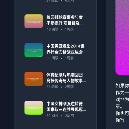
27 阅读
•
4天前
变化
校园排球赛事参与度
不断提升 项目普及率
稳步增长推动体育文
48 阅读
•
1周前
化发展
中国男篮退出2014世
界杯全力备战亚运会
冲刺金牌
50 阅读
•
1周前
体育纪录片热潮回归
竞技传奇与人物故事
如果你
引发观众共鸣
57 阅读
•
2周前
作为一
戏*
中国女排顽强逆转德
章。
国豪取三连胜展现冠
你也
军底蕴再次证明强队
60 阅读
•
2周前
你写一
实力