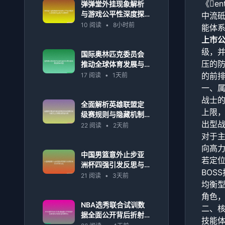
《en
弹弹堂外挂现象解析
与游戏公平性深度探
中流砥
讨及玩家权益保护对
10 阅读
•
8小时前
能体
策研究
上市
级，并
国际奥林匹克委员会
压的
推动全球体育发展与
奥运精神传播
的前
17 阅读
•
1天前
一、
战士的属
全面解析英雄联盟定
上限
级赛规则与隐藏机制
出型
详解及上分策略指南
22 阅读
•
2天前
全攻略
对于
向高
中国男篮意外止步亚
若定
洲杯四强引发反思与
BOS
未来布局讨论
21 阅读
•
3天前
均衡
角色
NBA选秀联合试训数
二、
据全面公开背后折射
技能
年轻球员竞争格局新