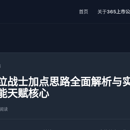
首页
关于
365上市
前
泣战士加点思路全面解析与
能天赋核心
 阅读