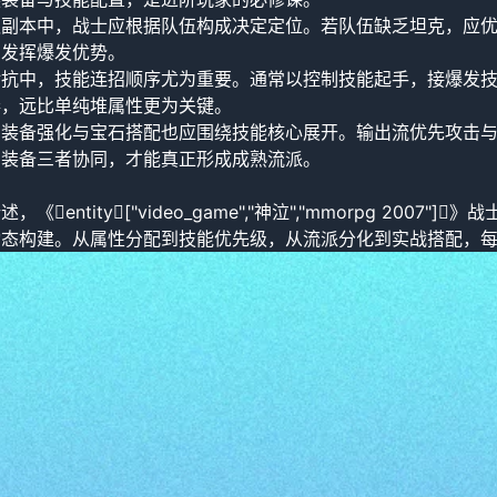
队副本中，战士应根据队伍构成决定定位。若队伍缺乏坦克，应
，发挥爆发优势。
对抗中，技能连招顺序尤为重要。通常以控制技能起手，接爆发
奏，远比单纯堆属性更为关键。
，装备强化与宝石搭配也应围绕技能核心展开。输出流优先攻击
与装备三者协同，才能真正形成成熟流派。
：
，《entity["video_game","神泣","mmorpg 2
动态构建。从属性分配到技能优先级，从流派分化到实战搭配，