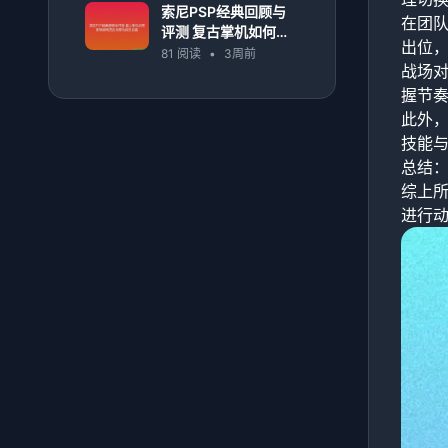
索尼PSP经典回顾与
在团
评测 复古掌机如何影
出位
响游戏历史与移动娱
81 阅读
•
3周前
战场
乐发展
握节
此外
技能
总结
综上所述
进行