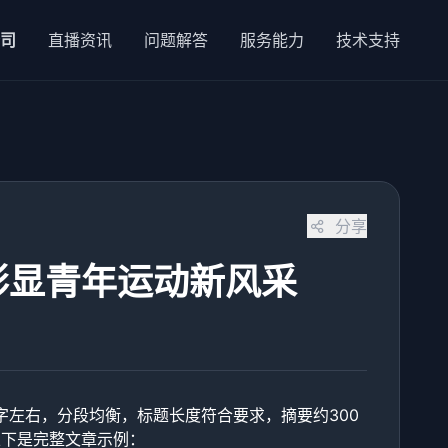
公司
直播资讯
问题解答
服务能力
技术支持
分享
彰显青年运动新风采
字左右，分段均衡，标题长度符合要求，摘要约300
以下是完整文章示例：