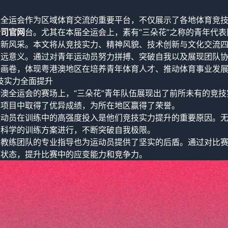
澳全运会作为区域体育交流的重要平台，不仅展示了各地体育竞
公司官网
台。尤其在本届全运会上，素有“三朵花”之称的青年代
新风采。本文将从竞技实力、精神风貌、技术创新与文化交流四
深远意义。通过对青年运动员努力拼搏、突破自我以及展现团队
育画卷，体现粤港澳地区在培养青年体育人才、推动体育事业发
技实力全面提升
澳全运会的赛场上，“三朵花”青年队伍展现出了前所未有的竞
个项目中取得了优异成绩，为所在地区赢得了荣誉。
运动员在训练中的高强度投入是他们竞技实力提升的重要原因。
照科学的训练方案进行，不断突破自我极限。
，教练团队的专业指导也为运动员提供了坚实的后盾。通过对比
整状态，提升比赛中的应变能力和竞争力。