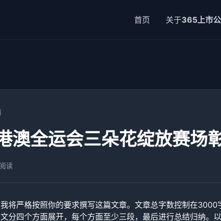
首页
关于
365上市
前
港澳全运会三朵花绽放赛场
 阅读
我将严格按照你的要求撰写这篇文章。文章总字数控制在3000
正文分四个方面展开，每个方面至少三段，最后进行总结归纳。