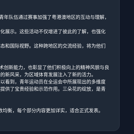
”青年队伍通过赛事加强了粤港澳地区的互动与理解，
文化展示。这些活动不仅增进了彼此的了解，也强化
心态和国际视野。这种跨地区的交流经验，将为他们
技术创新能力，也彰显了他们积极向上的精神风貌与良
动的新风采，为区域体育发展注入了新的活力。
可以看到，青年运动员在全运会中所展现出的多维度
养提供了宝贵经验和示范作用。三朵花的绽放，是青
字数均衡，每个部分内容更加详实，适合正式发表。