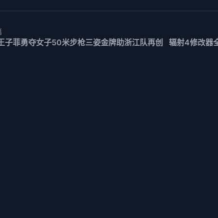
篇
王子菲勇夺女子50米步枪三姿金牌助浙江队再创
辐射4修改器