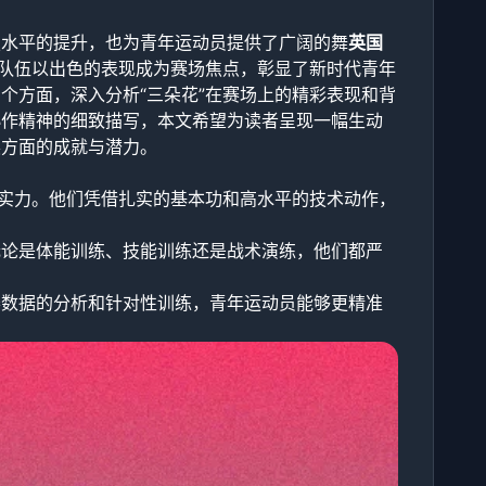
技水平的提升，也为青年运动员提供了广阔的舞
英国
表队伍以出色的表现成为赛场焦点，彰显了新时代青年
个方面，深入分析“三朵花”在赛场上的精彩表现和背
协作精神的细致描写，本文希望为读者呈现一幅生动
展方面的成就与潜力。
技实力。他们凭借扎实的基本功和高水平的技术动作，
无论是体能训练、技能训练还是战术演练，他们都严
赛数据的分析和针对性训练，青年运动员能够更精准