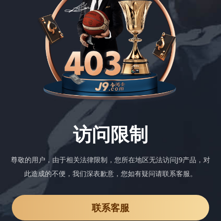
访问限制
尊敬的用户，由于相关法律限制，您所在地区无法访问J9产品，对
此造成的不便，我们深表歉意，您如有疑问请联系客服。
联系客服