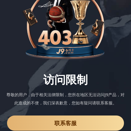
访问限制
尊敬的用户，由于相关法律限制，您所在地区无法访问J9产品，对
此造成的不便，我们深表歉意，您如有疑问请联系客服。
联系客服