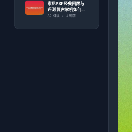
索尼PSP经典回顾与
评测 复古掌机如何影
响游戏历史与移动娱
82 阅读
•
4周前
乐发展